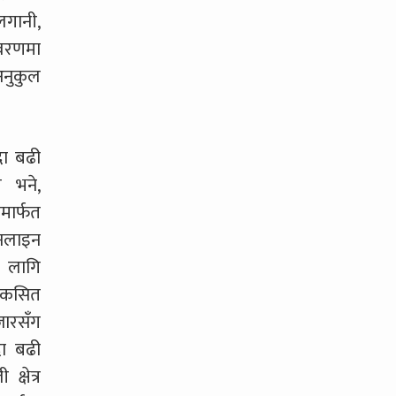
लगानी,
ावरणमा
 अनुकुल
दा बढी
 भने,
मार्फत
अनलाइन
का लागि
विकसित
जारसँग
दा बढी
्षेत्र