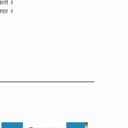
कर्ता र
ापार र