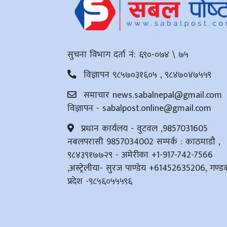
सुचना विभाग दर्ता नं: ६९०-०७४ \ ७५
विज्ञापन ९८५७०३१६०५ , ९८४७०४७५५९
समाचार
news.sabalnepal@gmail.com
विज्ञापन -
sabalpost.online@gmail.com
प्रधान कार्यलय - वुटवल ,9857031605
नबलपरासी 9857034002 सम्पर्क : काठमाडौ ,
९८४३९१७७२९ - अमेरीका +1-917-742-7566
,अस्ट्रेलीया- सुरज पाण्डेय +61452635206, गण्ड
प्रदेश -९८५६०५५५९६