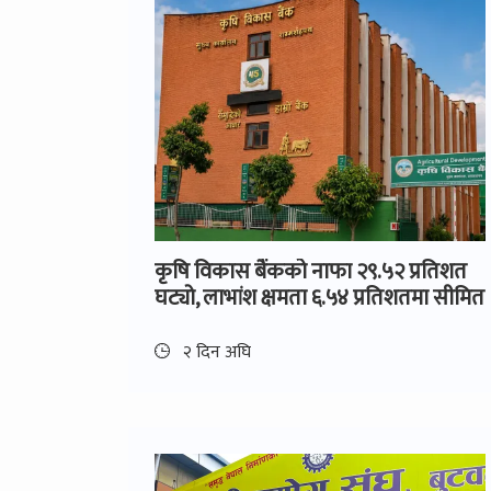
कृषि विकास बैंकको नाफा २९.५२ प्रतिशत
घट्यो, लाभांश क्षमता ६.५४ प्रतिशतमा सीमित
२ दिन अघि