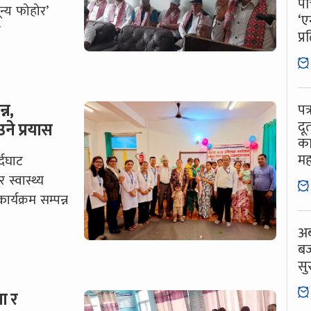
पो
ून्य फोहोर’
‘ए
ा
प्र
्न,
पत
दू
े प्रयास
का
मह
्दघाट
स्वास्थ्य
्यक्रम सम्पन्न
अब
बज
सु
ा र