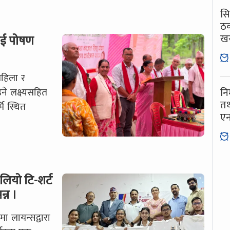
सि
ठक
खस
लाई पोषण
महिला र
े लक्ष्यसहित
नि
तथ
ि स्थित
ए
लियो टि-शर्ट
्न ।
 लायन्सद्वारा