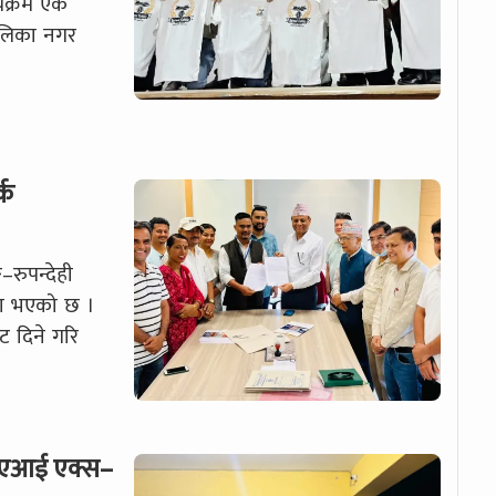
्यक्रम एक
ालिका नगर
्क
–रुपन्देही
ौता भएको छ ।
 दिने गरि
धी एआई एक्स–