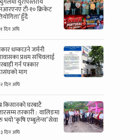
र्चुगलमा युरोपस्तरीय
नआरएनए टी-१० क्रिकेट
तियोगिता’ हुँदै
१ दिन अघि
्रकार धम्काउने जर्मनी
तावासका प्रथम सचिवलाई
रबाही गर्न पत्रकार
ासंघको माग
२ दिन अघि
 किसानको घरबाटै
ारसम्म तरकारी : वालिङमा
रु भयो ‘कृषि एम्बुलेन्स’ सेवा
३ दिन अघि