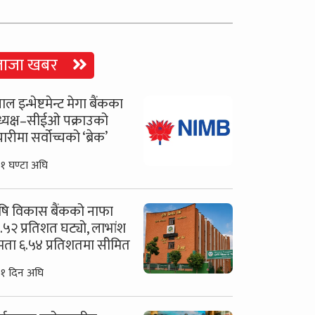
ताजा खबर
ाल इन्भेष्टमेन्ट मेगा बैंकका
्यक्ष–सीईओ पक्राउको
ारीमा सर्वोच्चको ‘ब्रेक’
१ घण्टा अघि
षि विकास बैंकको नाफा
.५२ प्रतिशत घट्यो, लाभांश
षमता ६.५४ प्रतिशतमा सीमित
१ दिन अघि