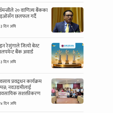
्थमन्त्रीले २० वाणिज्य बैंकका
इओसँग छलफल गर्दै
३ दिन अघि
इन रेसुंगाले जित्यो बेस्ट
भलपमेन्ट बैंक अवार्ड
३ दिन अघि
यवसाय प्रवद्र्धन कार्यक्रम
्पन्न; नवउद्यमीलाई
यावसायिक सशक्तीकरण
४ दिन अघि