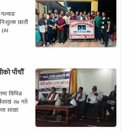
 गल्याङ
िःशुल्क छाती
े (AI
को पाँचौं
तमा विभिन्न
 बैशाख २७ गते
्ला शाखा