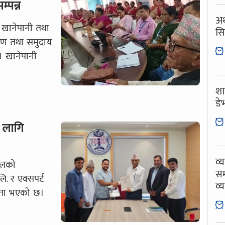
्पन्न
अर
ट खानेपानी तथा
सि
रण तथा समुदाय
। खानेपानी
शा
डे
 लागि
व्
वलको
सम
ि. र एक्सपर्ट
व्
ौता भएको छ।