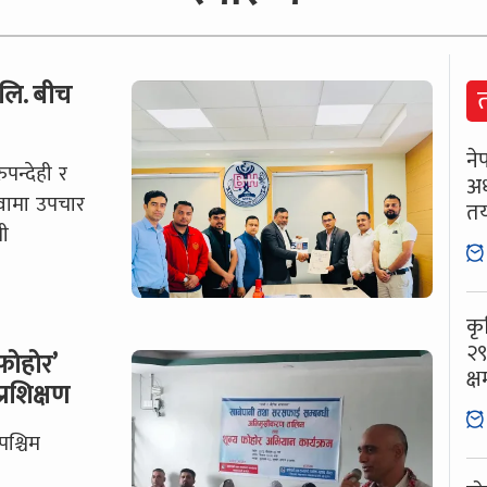
.लि. बीच
नेप
पन्देही र
अध
सेवामा उपचार
तय
धी
कृ
२९
फोहोर’
क्
रशिक्षण
श्चिम