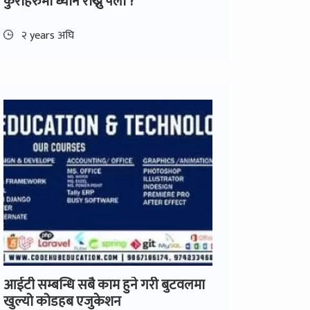
कुराहरुमा ध्यान राख्नु पर्ला ?
२ years अघि
आईटी सम्बन्धि सबै काम हुने गरी बुटवलमा
खुल्यो कोडहब एजुकेशन