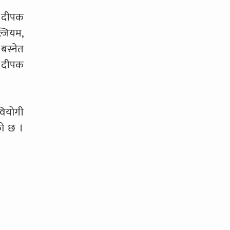
, दीपक
्जियम,
बस्नेत
, दीपक
ियोगी
को छ ।