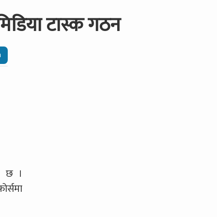
मिडिया टास्क गठन
n
को छ ।
र्समा