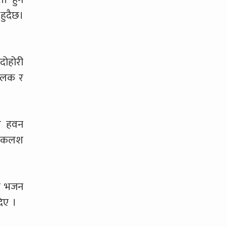
हुदैछ।
दोहोरी
तिलक र
ेर हवन
को कलश
िय भजन
िए ।