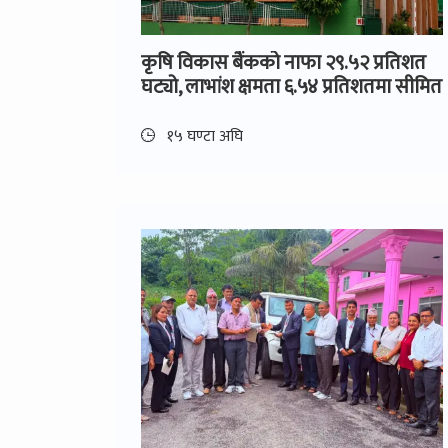
कृषि विकास बैंकको नाफा २९.५२ प्रतिशत
घट्यो, लाभांश क्षमता ६.५४ प्रतिशतमा सीमित
१५ घण्टा अघि