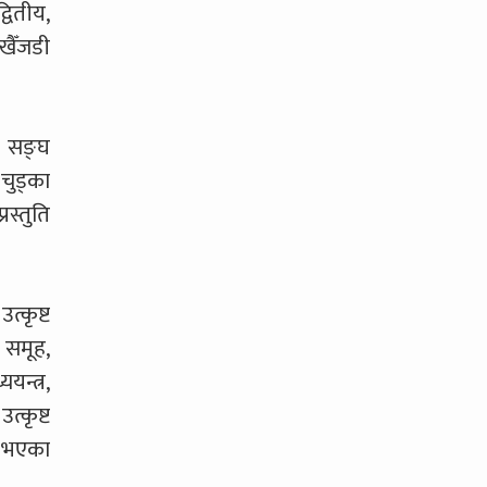
वितीय,
खैँजडी
र सङ्घ
चुड्का
रस्तुति
्कृष्ट
समूह,
न्त्र,
्कृष्ट
त भएका