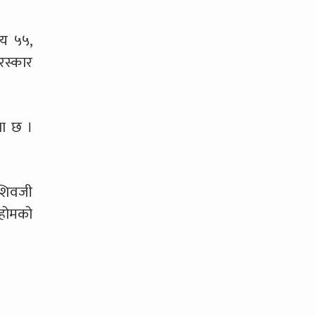
सय ५५,
रस्कार
था छ ।
ाशिवजी
िहोमको