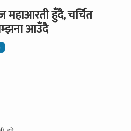
महाआरती हुँदै, चर्चित
म्झना आउँदै
n
ी हुने