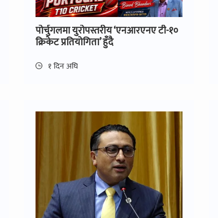
पोर्चुगलमा युरोपस्तरीय ‘एनआरएनए टी-१०
क्रिकेट प्रतियोगिता’ हुँदै
१ दिन अघि