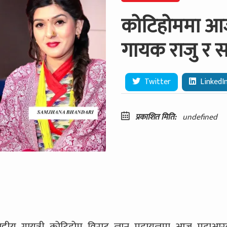
कोटिहोममा आज 
गायक राजु र स
Twitter
LinkedI
प्रकाशित मिति:
undefined
्डीय गायत्री कोटिहोम विराट ज्ञान महायज्ञमा आज महाआरत