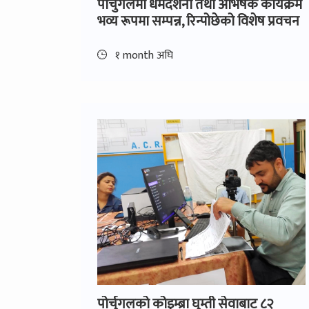
पोर्चुगलमा धर्मदेशना तथा अभिषेक कार्यक्रम
भव्य रूपमा सम्पन्न, रिन्पोछेको विशेष प्रवचन
१ month अघि
पोर्चुगलको कोइम्ब्रा घुम्ती सेवाबाट ८२