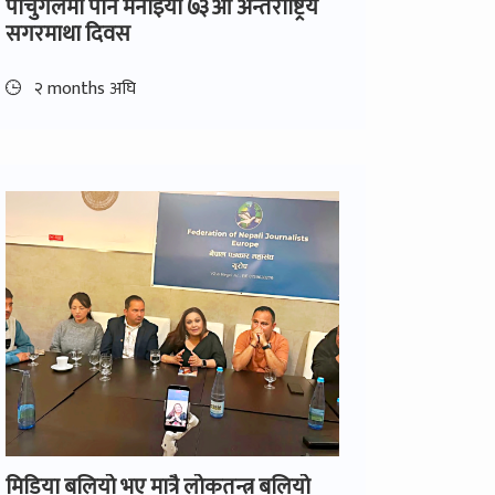
पोर्चुगलमा पनि मनाइयो ७३औं अन्तर्राष्ट्रिय
सगरमाथा दिवस
२ months अघि
मिडिया बलियो भए मात्रै लोकतन्त्र बलियो