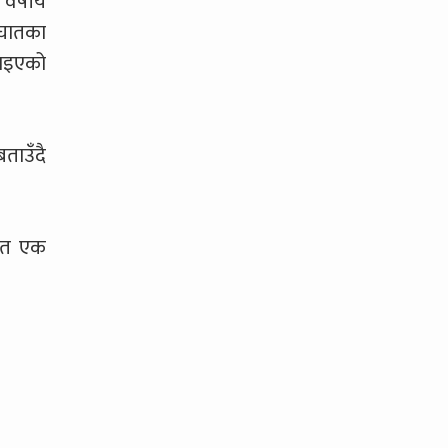
वर्षीय
यघातका
ाइएको
ताउँदै
थित एक