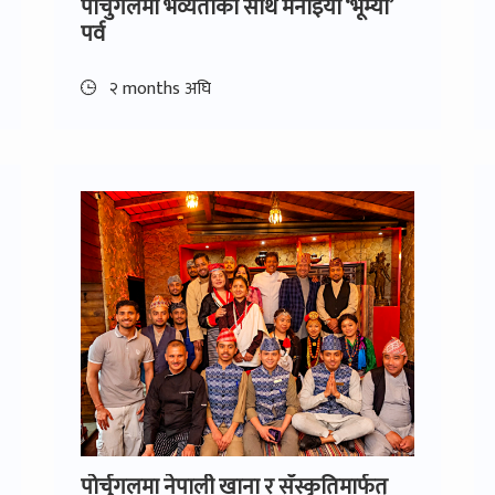
पोर्चुगलमा भव्यताका साथ मनाइयो ‘भूम्या’
पर्व
२ months अघि
पोर्चुगलमा नेपाली खाना र सँस्कृतिमार्फत्