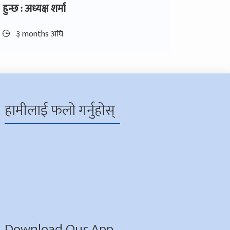
हुन्छ : अध्यक्ष शर्मा
३ months अघि
हामीलाई फलो गर्नुहोस्
Download Our App