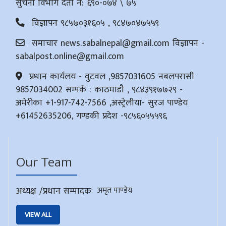
सुचना विभाग दर्ता नं: ६९०-०७४ \ ७५
विज्ञापन ९८५७०३१६०५ , ९८४७०४७५५९
समाचार
news.sabalnepal@gmail.com
विज्ञापन -
sabalpost.online@gmail.com
प्रधान कार्यलय - वुटवल ,9857031605 नबलपरासी
9857034002 सम्पर्क : काठमाडौ , ९८४३९१७७२९ -
अमेरीका +1-917-742-7566 ,अस्ट्रेलीया- सुरज पाण्डेय
+61452635206, गण्डकी प्रदेश -९८५६०५५५९६
Our Team
अध्यक्ष /प्रधान सम्पादक
:
अमृत पाण्डेय
VIEW ALL