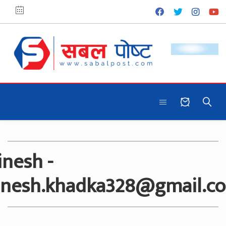
inesh
-
inesh.khadka328@gmail.c