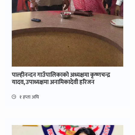
पाल्हीनन्दन गाउँपालिकाको अध्यक्षमा कृष्णचन्द्र
यादव, उपाध्यक्षमा अनामिकादेवी हरिजन
१ हप्ता अघि