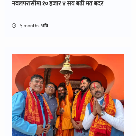
नवलपरासीमा १० हजार ४ सय बढी मत बदर
५ months अघि