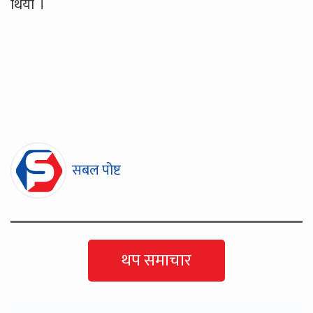
थियो ।
सबल पोष्ट
थप समाचार