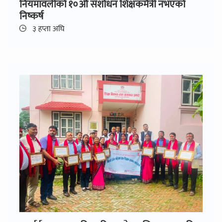
नियमावलीको १०औँ संशोधन शिक्षकमैत्री नभएको
निष्कर्ष
३ हप्ता अघि