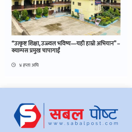
“उत्कृष्ट शिक्षा, उज्ज्वल भविष्य—यही हाम्रो अभियान” –
क्याम्पस प्रमुख चापागाईं
४ हप्ता अघि