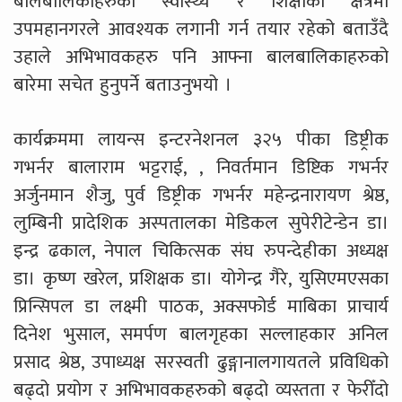
बालबालिकाहरुको स्वास्थ्य र शिक्षाको क्षेत्रमा
उपमहानगरले आवश्यक लगानी गर्न तयार रहेको बताउँदै
उहाले अभिभावकहरु पनि आफ्ना बालबालिकाहरुको
बारेमा सचेत हुनुपर्ने बताउनुभयो ।
कार्यक्रममा लायन्स इन्टरनेशनल ३२५ पीका डिष्ट्रीक
गभर्नर बालाराम भट्टराई, , निवर्तमान डिष्टिक गभर्नर
अर्जुनमान शैजु, पुर्व डिष्ट्रीक गभर्नर महेन्द्रनारायण श्रेष्ठ,
लुम्बिनी प्रादेशिक अस्पतालका मेडिकल सुपेरीटेन्डेन डा।
इन्द्र ढकाल, नेपाल चिकित्सक संघ रुपन्देहीका अध्यक्ष
डा। कृष्ण खरेल, प्रशिक्षक डा। योगेन्द्र गैरे, युसिएमएसका
प्रिन्सिपल डा लक्ष्मी पाठक, अक्सफोर्ड माबिका प्राचार्य
दिनेश भुसाल, समर्पण बालगृहका सल्लाहकार अनिल
प्रसाद श्रेष्ठ, उपाध्यक्ष सरस्वती ढुङ्गानालगायतले प्रविधिको
बढ्दो प्रयोग र अभिभावकहरुको बढ्दो व्यस्तता र फेरीँदो