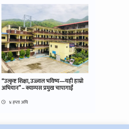
“उत्कृष्ट शिक्षा, उज्ज्वल भविष्य—यही हाम्रो
अभियान” – क्याम्पस प्रमुख चापागाईं
४ हप्ता अघि