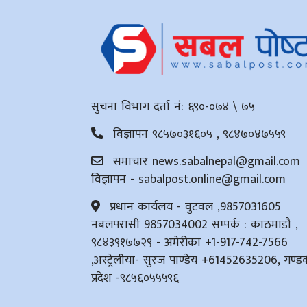
सुचना विभाग दर्ता नं: ६९०-०७४ \ ७५
विज्ञापन ९८५७०३१६०५ , ९८४७०४७५५९
समाचार
news.sabalnepal@gmail.com
विज्ञापन -
sabalpost.online@gmail.com
प्रधान कार्यलय - वुटवल ,9857031605
नबलपरासी 9857034002 सम्पर्क : काठमाडौ ,
९८४३९१७७२९ - अमेरीका +1-917-742-7566
,अस्ट्रेलीया- सुरज पाण्डेय +61452635206, गण्ड
प्रदेश -९८५६०५५५९६