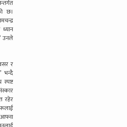
्तर्गत
एको छ।
चन्द्र
 ध्यान
,” उनले
अवसर र
 भन्दै
 स्पष्ट
ंस्कार
ित रहेर
हरूलाई
“आफ्ना
ासनलाई