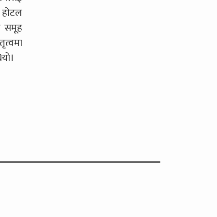
, होटल
न समूह
ृत्वमा
ियो।