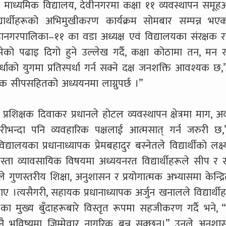
ाध्यमिक विद्यालय, देवीनगरमा कक्षा ११ व्यवस्थापन समूहअन
यार्थीहरूको अभिमुखीकरण कार्यक्रम सोमबार सम्पन्न भ
नगरपालिका–११ का वडा अध्यक्ष एवं विद्यालयका संरक्षक राम
बुझेको पढाइ दिगो हुने उल्लेख गर्दै, कक्षा कोठामा तन, मन र
्पर्धाको युगमा प्रतिस्पर्धा गर्न सक्ने दक्ष जनशक्ति आवश्यक छ
हारिक सीपसहितको अध्ययनमा लाग्नुपर्छ ।”
रशिक्षक दिवाकर प्रधानले होटल व्यवस्थापन क्षेत्रमा माग, 
ोरीभन्दा पनि व्यवहारिक पक्षलाई आत्मसात् गर्न जरुरी छ,”
्यालयका प्रधानाध्यापक प्रेमबहादुर बस्नेतले विद्यार्थीको लक्ष्य
पनजस्ता व्यावसायिक विषयमा अध्ययनरत विद्यार्थीहरूले सीप र स
े गुणस्तरीय शिक्षा, अनुशासन र प्रयोगात्मक अभ्यासमा केन्द्र
ए ।त्यसैगरी, सहायक प्रधानाध्यापक अर्जुन खनालले विद्यार्थी
ा मुख्य बुँदाहरूबारे विस्तृत रूपमा सहजीकरण गर्दै भने, 
थी नै भविष्यमा जिम्मेवार नागरिक बन्न सक्छन्।” उनले अनुश