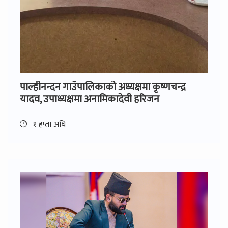
पाल्हीनन्दन गाउँपालिकाको अध्यक्षमा कृष्णचन्द्र
यादव, उपाध्यक्षमा अनामिकादेवी हरिजन
१ हप्ता अघि