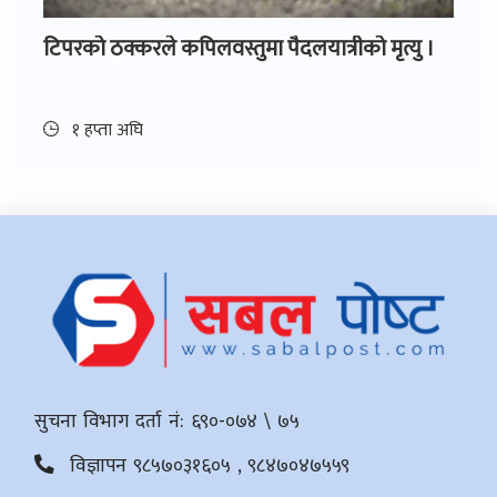
टिपरको ठक्करले कपिलवस्तुमा पैदलयात्रीको मृत्यु ।
१ हप्ता अघि
सुचना विभाग दर्ता नं: ६९०-०७४ \ ७५
विज्ञापन ९८५७०३१६०५ , ९८४७०४७५५९