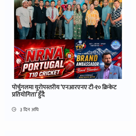
पोर्चुगलमा युरोपस्तरीय ‘एनआरएनए टी-१० क्रिकेट
प्रतियोगिता’ हुँदै
३ दिन अघि