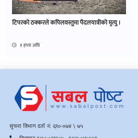
टिपरको ठक्करले कपिलवस्तुमा पैदलयात्रीको मृत्यु ।
१ हप्ता अघि
सुचना विभाग दर्ता नं: ६९०-०७४ \ ७५