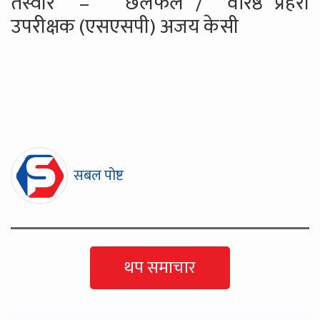
तस्वीर
–
छलफल /
वरिष्ठ प्रहरी
उपरीक्षक (एसएसपी) अजय केसी
सबल पोष्ट
थप समाचार