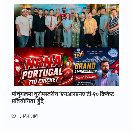
पोर्चुगलमा युरोपस्तरीय ‘एनआरएनए टी-१० क्रिकेट
प्रतियोगिता’ हुँदै
३ दिन अघि