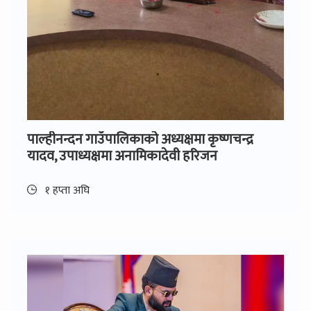
पाल्हीनन्दन गाउँपालिकाको अध्यक्षमा कृष्णचन्द्र
यादव, उपाध्यक्षमा अनामिकादेवी हरिजन
१ हप्ता अघि