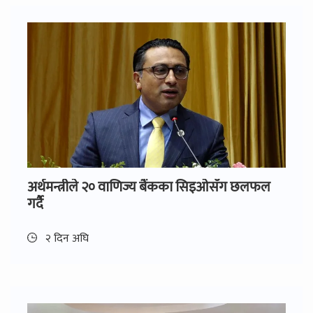
अर्थमन्त्रीले २० वाणिज्य बैंकका सिइओसँग छलफल
गर्दै
२ दिन अघि