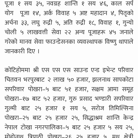
पूजा १ सय ३५, नवग्रह शान्ति १ सय ४६, काल सर्प
योग पूजा १४, अर्क विवाह ५ अष्ट महादान ४, पितृको
अर्चना ३३, लघु रुद्री ५, अति रुद्री १८, विवाह १, गुन्यो
चोली ५ लाखवत्ती सेवा २२ अन्य पूजाहरू ४५ जनाले
गरेको मानव सेवा फाउन्डेसनका व्यवस्थापक विष्णु थापाले
जानकारी दिए ।
कोटिहोममा श्री एस एस एस साउन्ड एन्ड इभेन्ट परिवार
चितवन भरपुरबाट २ लाख ५० हजार, झलनाथ सापकोटा
सपरिवार पोखरा–५ बाट ५१ हजार, सक्षम आमा समूह
पोखरा–१७ बाट ५२ हजार, गुरु प्रसाद भण्डारी सपरिवार
गुल्मी बाट २५ हजार १ सय ५, सरोज तिमिल्सिना
पोखरा–२५ बाट २५ हजार २५, सिद्धाश्रम शान्ति केन्द्र
नेपाल टोखा नगरपालिका–५ बाट २५ हजार ५ सय २५,
मोहोनाथ त्रिपाठी पोखरा–२६ २५ हजार ५, मधु क्षेत्री