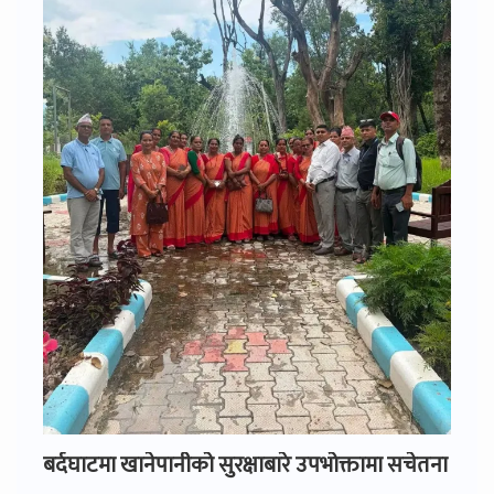
बर्दघाटमा खानेपानीको सुरक्षाबारे उपभोक्तामा सचेतना