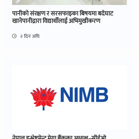
पानीको संरक्षण र सरसफाइका बिषयमा बर्दघाट
खानेपानीद्रारा विद्यार्थीलाई अभिमुखीकरण
२ दिन अघि
नेपाल इन्भेष्टमेन्ट मेगा बैंकका अध्यक्ष–सीईओ