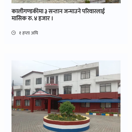
कालीगण्डकीमा ३ सन्तान जन्माउने परिवारलाई
मासिक रु. ४ हजार ।
१ हप्ता अघि