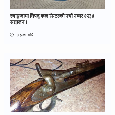
स्याङ्जामा विपद् कल सेन्टरको नयाँ नम्बर १२३४
सञ्चालन ।
३ हप्ता अघि