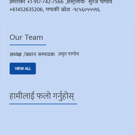
अमेरीका +1-917-742-7566 ,अस्ट्रेलीया- सुरज पाण्डेय
+61452635206, गण्डकी प्रदेश -९८५६०५५५९६
Our Team
अध्यक्ष /प्रधान सम्पादक
:
अमृत पाण्डेय
VIEW ALL
हामीलाई फलो गर्नुहोस्