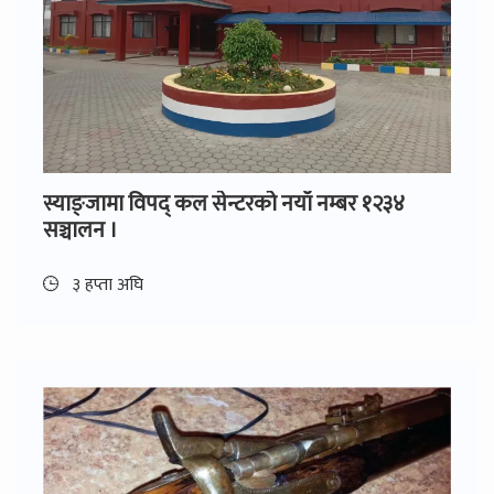
स्याङ्जामा विपद् कल सेन्टरको नयाँ नम्बर १२३४
सञ्चालन ।
३ हप्ता अघि