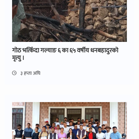
गोठ भत्किँदा गल्याङ ६ का ६५ वर्षीय धनबहादुरको
मृत्यु ।
३ हप्ता अघि