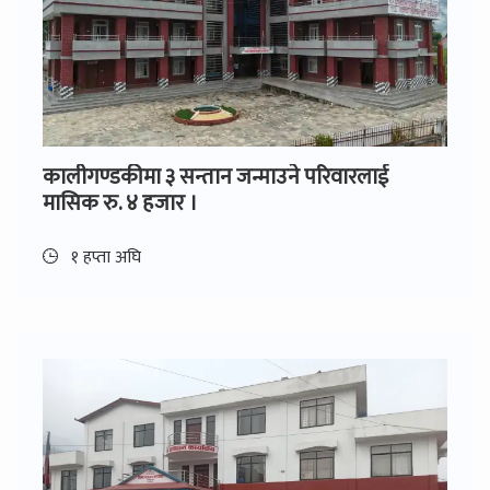
कालीगण्डकीमा ३ सन्तान जन्माउने परिवारलाई
मासिक रु. ४ हजार ।
१ हप्ता अघि